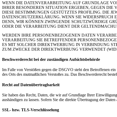
WENN DIE DATENVERARBEITUNG AUF GRUNDLAGE VON ART
IHRER BESONDEREN SITUATION ERGEBEN, GEGEN DIE 
DIESE BESTIMMUNGEN GESTÜTZTES PROFILING. DIE J
DATENSCHUTZERKLÄRUNG. WENN SIE WIDERSPRUCH EI
DENN, WIR KÖNNEN ZWINGENDE SCHUTZWÜRDIGE GRÜN
ODER DIE VERARBEITUNG DIENT DER GELTENDMACHUN
WERDEN IHRE PERSONENBEZOGENEN DATEN VERARBEITE
VERARBEITUNG SIE BETREFFENDER PERSONENBEZOGEN
ES MIT SOLCHER DIREKTWERBUNG IN VERBINDUNG ST
ZUM ZWECKE DER DIREKTWERBUNG VERWENDET (WIDERS
Beschwerderecht bei der zuständigen Aufsichtsbehörde
Im Falle von Verstößen gegen die DSGVO steht den Betroffenen ein Be
des Orts des mutmaßlichen Verstoßes zu. Das Beschwerderecht besteht
Recht auf Datenübertragbarkeit
Sie haben das Recht, Daten, die wir auf Grundlage Ihrer Einwilligung 
aushändigen zu lassen. Sofern Sie die direkte Übertragung der Daten a
SSL- bzw. TLS-Verschlüsselung