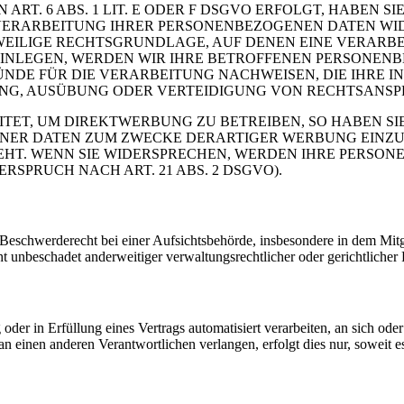
. 6 ABS. 1 LIT. E ODER F DSGVO ERFOLGT, HABEN SIE
VERARBEITUNG IHRER PERSONENBEZOGENEN DATEN WIDE
EWEILIGE RECHTSGRUNDLAGE, AUF DENEN EINE VERARBE
NLEGEN, WERDEN WIR IHRE BETROFFENEN PERSONENBE
DE FÜR DIE VERARBEITUNG NACHWEISEN, DIE IHRE IN
G, AUSÜBUNG ODER VERTEIDIGUNG VON RECHTSANSPRÜC
T, UM DIREKTWERBUNG ZU BETREIBEN, SO HABEN SIE
ER DATEN ZUM ZWECKE DERARTIGER WERBUNG EINZULEG
EHT. WENN SIE WIDERSPRECHEN, WERDEN IHRE PERSO
PRUCH NACH ART. 21 ABS. 2 DSGVO).
schwerderecht bei einer Aufsichtsbehörde, insbesondere in dem Mitgli
 unbeschadet anderweitiger verwaltungsrechtlicher oder gerichtlicher 
oder in Erfüllung eines Vertrags automatisiert verarbeiten, an sich od
n einen anderen Verantwortlichen verlangen, erfolgt dies nur, soweit e