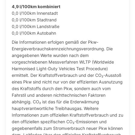
4,9 l/100km kombiniert
0,0 l/100km Innenstadt
0,0 l/100km Stadtrand
0,0 l/100km Landstraße
0,0 l/100km Autobahn
Die Informationen erfolgen gemäß der Pkw-
Energieverbrauchskennzeichnungsverordnung. Die
angegebenen Werte wurden nach dem
vorgeschriebenen Messverfahren WLTP (Worldwide
Harmonised Light-Duty Vehicles Test Procedure)
ermittelt. Der Kraftstoffverbrauch und der CO₂-Ausstoß
eines Pkw sind nicht nur von der effizienten Ausnutzung
des Kraftstoffs durch den Pkw, sondern auch vom
Fahrstil und anderen nichttechnischen Faktoren
abhängig. CO₂ ist das für die Erderwärmung
hauptverantwortliche Treibhausgas. Weitere
Informationen zum offiziellen Kraftstoffverbrauch und zu
den offiziellen spezifischen CO₂-Emissionen und
gegebenenfalls zum Stromverbrauch neuer Pkw können
dem „Leitfaden über den offiziellen Kraftstoffverbrauch,