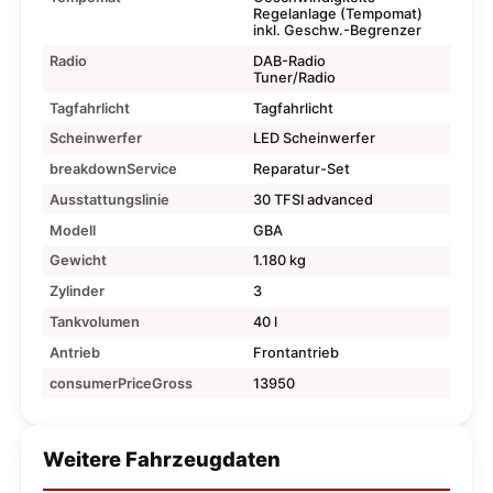
Regelanlage (Tempomat)
inkl. Geschw.-Begrenzer
Radio
DAB-Radio
Tuner/Radio
Tagfahrlicht
Tagfahrlicht
Scheinwerfer
LED Scheinwerfer
breakdownService
Reparatur-Set
Ausstattungslinie
30 TFSI advanced
Modell
GBA
Gewicht
1.180 kg
Zylinder
3
Tankvolumen
40 l
Antrieb
Frontantrieb
consumerPriceGross
13950
Weitere Fahrzeugdaten