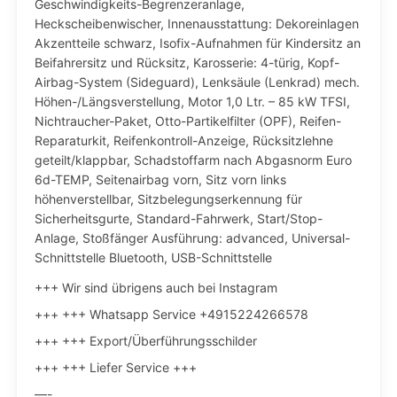
Geschwindigkeits-Begrenzeranlage,
Heckscheibenwischer, Innenausstattung: Dekoreinlagen
Akzentteile schwarz, Isofix-Aufnahmen für Kindersitz an
Beifahrersitz und Rücksitz, Karosserie: 4-türig, Kopf-
Airbag-System (Sideguard), Lenksäule (Lenkrad) mech.
Höhen-/Längsverstellung, Motor 1,0 Ltr. – 85 kW TFSI,
Nichtraucher-Paket, Otto-Partikelfilter (OPF), Reifen-
Reparaturkit, Reifenkontroll-Anzeige, Rücksitzlehne
geteilt/klappbar, Schadstoffarm nach Abgasnorm Euro
6d-TEMP, Seitenairbag vorn, Sitz vorn links
höhenverstellbar, Sitzbelegungserkennung für
Sicherheitsgurte, Standard-Fahrwerk, Start/Stop-
Anlage, Stoßfänger Ausführung: advanced, Universal-
Schnittstelle Bluetooth, USB-Schnittstelle
+++ Wir sind übrigens auch bei Instagram
+++ +++ Whatsapp Service +4915224266578
+++ +++ Export/Überführungsschilder
+++ +++ Liefer Service +++
—-