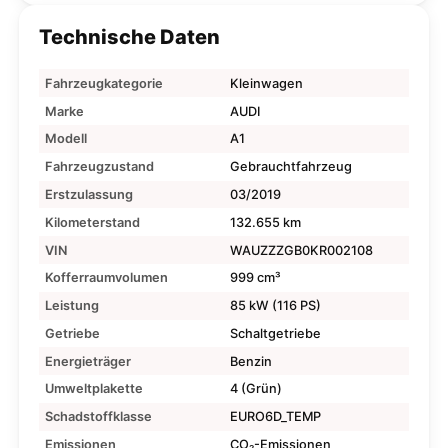
Technische Daten
Fahrzeugkategorie
Kleinwagen
Marke
AUDI
Modell
A1
Fahrzeugzustand
Gebrauchtfahrzeug
Erstzulassung
03/2019
Kilometerstand
132.655 km
VIN
WAUZZZGB0KR002108
Kofferraumvolumen
999 cm³
Leistung
85 kW (116 PS)
Getriebe
Schaltgetriebe
Energieträger
Benzin
Umweltplakette
4 (Grün)
Schadstoffklasse
EURO6D_TEMP
Emissionen
CO₂-Emissionen