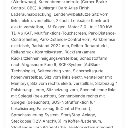
(Windowbag), Kurvenbremskontrolle (Corner-Brake-
Control, CBC), Kühlergrill Dark Atlas Finish,
Laderaumabdeckung, Lendenwirbelstütze Sitz vorn
links, elektr. verstellbar, 2-fach, Lenksäule (Lenkrad)
elektr. verstellbar, LM-Felgen, Motor 3,0 Ltr. – 190 kW
TD V6 KAT, Multifunktions-Touchscreen, Park-Distance-
Control hinten, Park-Distance-Control vorn, Parkbremse
elektrisch, Radstand 2922 mm, Reifen-Reparaturkit,
Reifendruck-Kontrollsystem, Rückfahrkamera,
Rücksitzlehnen neigungsverstellbar, Schadstoffarm
nach Abgasnorm Euro 6, SCR-System (AdBlue-
Technologie), Seitenairbag vorn, Sicherheitsgurte
höhenverstellbar, Sitz vorn links elektr. verstellbar (mit
Memory), Sitz vorn rechts elektr. verstellbar, Sitzbezug /
Polsterung: Leder, Sitzheizung vorn, Sonnenblende links
mit Spiegel (beleuchtet), Sonnenblende rechts mit
Spiegel (beleuchtet), SOS-Notruffunktion für
Lokalisierung Fahrzeug (InControl Protect),
Sprachsteuerung System, Start/Stop-Anlage,
Steckdose (12V-Anschluß) im Koffer-/Laderaum,
Stoßfänger vorn Wagenfarbe, Telefonsystem integriert