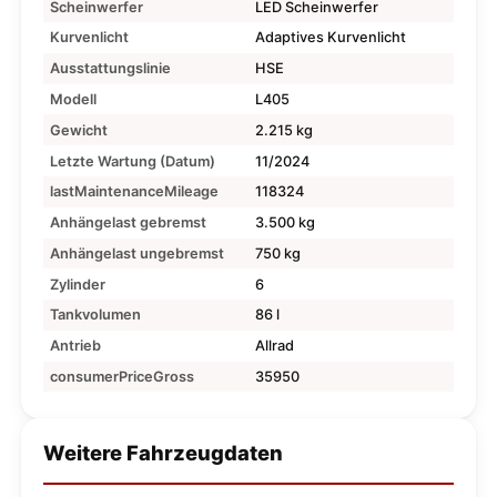
Scheinwerfer
LED Scheinwerfer
Kurvenlicht
Adaptives Kurvenlicht
Ausstattungslinie
HSE
Modell
L405
Gewicht
2.215 kg
Letzte Wartung (Datum)
11/2024
lastMaintenanceMileage
118324
Anhängelast gebremst
3.500 kg
Anhängelast ungebremst
750 kg
Zylinder
6
Tankvolumen
86 l
Antrieb
Allrad
consumerPriceGross
35950
Weitere Fahrzeugdaten