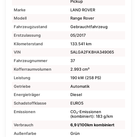
Pickup
Marke
LAND ROVER
Modell
Range Rover
Fahrzeugzustand
Gebrauchtfahrzeug
Erstzulassung
05/2017
Kilometerstand
133.541 km
VIN
SALGA2FK8HA349065
Fahrzeugnummer
37
Kofferraumvolumen
2.993 cm³
Leistung
190 kW (258 PS)
Getriebe
Automatik
Energieträger
Diesel
Schadstoffklasse
EURO5
Emissionen
CO₂-Emissionen
(kombiniert): 183 g/km
Verbrauch
6,9 l/100km kombiniert
Außenfarbe
Grün