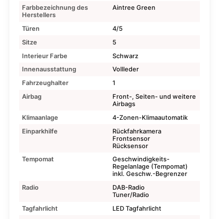
Farbbezeichnung des
Aintree Green
Herstellers
Türen
4/5
Sitze
5
Interieur Farbe
Schwarz
Innenausstattung
Vollleder
Fahrzeughalter
1
Airbag
Front-, Seiten- und weitere
Airbags
Klimaanlage
4-Zonen-Klimaautomatik
Einparkhilfe
Rückfahrkamera
Frontsensor
Rücksensor
Tempomat
Geschwindigkeits-
Regelanlage (Tempomat)
inkl. Geschw.-Begrenzer
Radio
DAB-Radio
Tuner/Radio
Tagfahrlicht
LED Tagfahrlicht