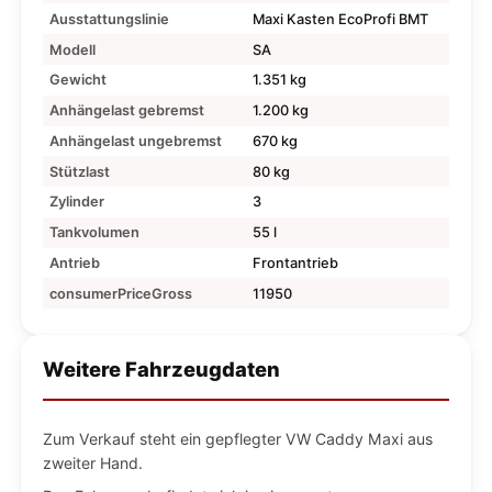
Ausstattungslinie
Maxi Kasten EcoProfi BMT
Modell
SA
Gewicht
1.351 kg
Anhängelast gebremst
1.200 kg
Anhängelast ungebremst
670 kg
Stützlast
80 kg
Zylinder
3
Tankvolumen
55 l
Antrieb
Frontantrieb
consumerPriceGross
11950
Weitere Fahrzeugdaten
Zum Verkauf steht ein gepflegter VW Caddy Maxi aus
zweiter Hand.