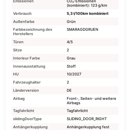
Emissionen
CO₂-Emissionen
(kombiniert): 123 g/km
Verbrauch
5,3 l/100km kombiniert
Außenfarbe
Grün
Farbbezeichnung des
SMARAGDGRUEN
Herstellers
Türen
4/5
Sitze
2
Interieur Farbe
Grau
Innenausstattung
Stoff
HU
10/2027
Fahrzeughalter
2
Länderversion
DE
Airbag
Front-, Seiten- und weitere
Airbags
Tagfahrlicht
Tagfahrlicht
slidingDoorType
SLIDING_DOOR_RIGHT
Anhängerkupplung
Anhängerkupplung fest