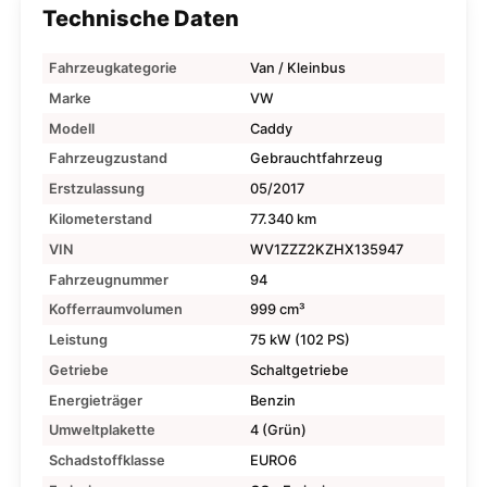
Technische Daten
Fahrzeugkategorie
Van / Kleinbus
Marke
VW
Modell
Caddy
Fahrzeugzustand
Gebrauchtfahrzeug
Erstzulassung
05/2017
Kilometerstand
77.340 km
VIN
WV1ZZZ2KZHX135947
Fahrzeugnummer
94
Kofferraumvolumen
999 cm³
Leistung
75 kW (102 PS)
Getriebe
Schaltgetriebe
Energieträger
Benzin
Umweltplakette
4 (Grün)
Schadstoffklasse
EURO6