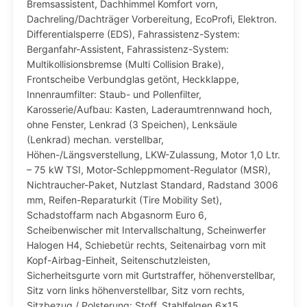
Bremsassistent, Dachhimmel Komfort vorn,
Dachreling/Dachträger Vorbereitung, EcoProfi, Elektron.
Differentialsperre (EDS), Fahrassistenz-System:
Berganfahr-Assistent, Fahrassistenz-System:
Multikollisionsbremse (Multi Collision Brake),
Frontscheibe Verbundglas getönt, Heckklappe,
Innenraumfilter: Staub- und Pollenfilter,
Karosserie/Aufbau: Kasten, Laderaumtrennwand hoch,
ohne Fenster, Lenkrad (3 Speichen), Lenksäule
(Lenkrad) mechan. verstellbar,
Höhen-/Längsverstellung, LKW-Zulassung, Motor 1,0 Ltr.
– 75 kW TSI, Motor-Schleppmoment-Regulator (MSR),
Nichtraucher-Paket, Nutzlast Standard, Radstand 3006
mm, Reifen-Reparaturkit (Tire Mobility Set),
Schadstoffarm nach Abgasnorm Euro 6,
Scheibenwischer mit Intervallschaltung, Scheinwerfer
Halogen H4, Schiebetür rechts, Seitenairbag vorn mit
Kopf-Airbag-Einheit, Seitenschutzleisten,
Sicherheitsgurte vorn mit Gurtstraffer, höhenverstellbar,
Sitz vorn links höhenverstellbar, Sitz vorn rechts,
Sitzbezug / Polsterung: Stoff, Stahlfelgen 6×15,