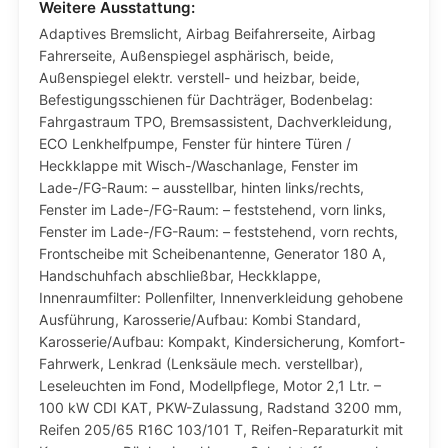
Weitere Ausstattung:
Adaptives Bremslicht, Airbag Beifahrerseite, Airbag
Fahrerseite, Außenspiegel asphärisch, beide,
Außenspiegel elektr. verstell- und heizbar, beide,
Befestigungsschienen für Dachträger, Bodenbelag:
Fahrgastraum TPO, Bremsassistent, Dachverkleidung,
ECO Lenkhelfpumpe, Fenster für hintere Türen /
Heckklappe mit Wisch-/Waschanlage, Fenster im
Lade-/FG-Raum: – ausstellbar, hinten links/rechts,
Fenster im Lade-/FG-Raum: – feststehend, vorn links,
Fenster im Lade-/FG-Raum: – feststehend, vorn rechts,
Frontscheibe mit Scheibenantenne, Generator 180 A,
Handschuhfach abschließbar, Heckklappe,
Innenraumfilter: Pollenfilter, Innenverkleidung gehobene
Ausführung, Karosserie/Aufbau: Kombi Standard,
Karosserie/Aufbau: Kompakt, Kindersicherung, Komfort-
Fahrwerk, Lenkrad (Lenksäule mech. verstellbar),
Leseleuchten im Fond, Modellpflege, Motor 2,1 Ltr. –
100 kW CDI KAT, PKW-Zulassung, Radstand 3200 mm,
Reifen 205/65 R16C 103/101 T, Reifen-Reparaturkit mit