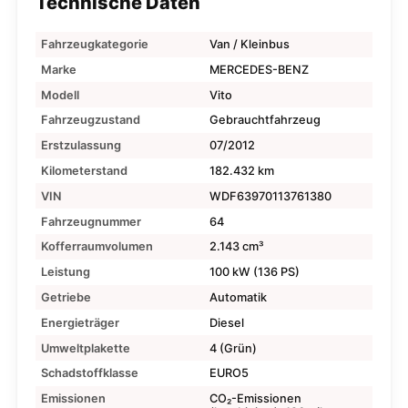
Technische Daten
Fahrzeugkategorie
Van / Kleinbus
Marke
MERCEDES-BENZ
Modell
Vito
Fahrzeugzustand
Gebrauchtfahrzeug
Erstzulassung
07/2012
Kilometerstand
182.432 km
VIN
WDF63970113761380
Fahrzeugnummer
64
Kofferraumvolumen
2.143 cm³
Leistung
100 kW (136 PS)
Getriebe
Automatik
Energieträger
Diesel
Umweltplakette
4 (Grün)
Schadstoffklasse
EURO5
Emissionen
CO₂-Emissionen