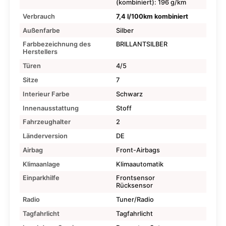
(kombiniert): 196 g/km
Verbrauch
7,4 l/100km kombiniert
Außenfarbe
Silber
Farbbezeichnung des
BRILLANTSILBER
Herstellers
Türen
4/5
Sitze
7
Interieur Farbe
Schwarz
Innenausstattung
Stoff
Fahrzeughalter
2
Länderversion
DE
Airbag
Front-Airbags
Klimaanlage
Klimaautomatik
Einparkhilfe
Frontsensor
Rücksensor
Radio
Tuner/Radio
Tagfahrlicht
Tagfahrlicht