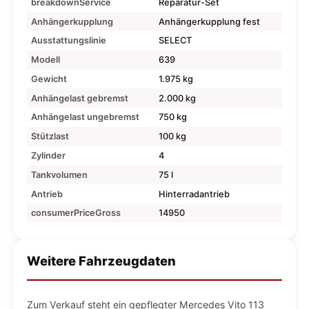
breakdownService
Reparatur-Set
Anhängerkupplung
Anhängerkupplung fest
Ausstattungslinie
SELECT
Modell
639
Gewicht
1.975 kg
Anhängelast gebremst
2.000 kg
Anhängelast ungebremst
750 kg
Stützlast
100 kg
Zylinder
4
Tankvolumen
75 l
Antrieb
Hinterradantrieb
consumerPriceGross
14950
Weitere Fahrzeugdaten
Zum Verkauf steht ein gepflegter Mercedes Vito 113