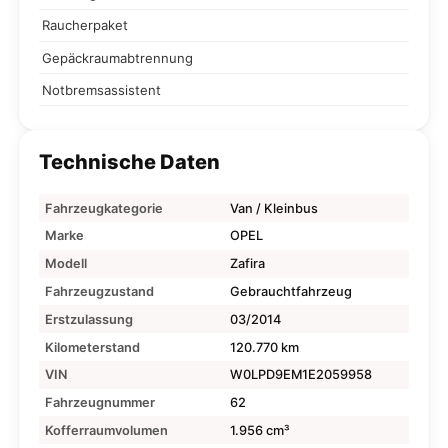
Raucherpaket
Gepäckraumabtrennung
Notbremsassistent
Technische Daten
Fahrzeugkategorie
Van / Kleinbus
Marke
OPEL
Modell
Zafira
Fahrzeugzustand
Gebrauchtfahrzeug
Erstzulassung
03/2014
Kilometerstand
120.770 km
VIN
W0LPD9EM1E2059958
Fahrzeugnummer
62
Kofferraumvolumen
1.956 cm³