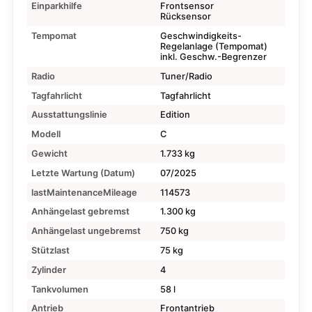
Einparkhilfe
Frontsensor
Rücksensor
Tempomat
Geschwindigkeits-
Regelanlage (Tempomat)
inkl. Geschw.-Begrenzer
Radio
Tuner/Radio
Tagfahrlicht
Tagfahrlicht
Ausstattungslinie
Edition
Modell
C
Gewicht
1.733 kg
Letzte Wartung (Datum)
07/2025
lastMaintenanceMileage
114573
Anhängelast gebremst
1.300 kg
Anhängelast ungebremst
750 kg
Stützlast
75 kg
Zylinder
4
Tankvolumen
58 l
Antrieb
Frontantrieb