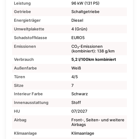
Leistung
96 kW (131 PS)
Getriebe
Schaltgetriebe
Energieträger
Diesel
Umweltplakette
4 (Grün)
Schadstoffklasse
EURO5
Emissionen
CO₂-Emissionen
(kombiniert): 138 g/km
Verbrauch
5,2 l/100km kombiniert
Außenfarbe
Weiß
Türen
4/5
Sitze
7
Interieur Farbe
Schwarz
Innenausstattung
Stoff
HU
07/2027
Airbag
Front-, Seiten- und weitere
Airbags
Klimaanlage
Klimaanlage