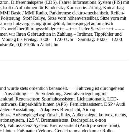
ktron. Differentialsperre (EDS), Fahrer-Informations-System (FIS) mit
 Isofix-Aufnahmen für Kindersitz, Karosserie: 2-türig, Knieairbag
e MMI Basic / MMI Radio, Parkbremse elektro-mechanisch, Reifen-
olsterung: Stoff Rallye, Sitze vorn höhenverstellbar, Sitze vorn mit
Wärmeschutzverglasung grün getönt, Innenspiegel automatisch
Export/Überführungsschilder +++ – +++ Liefer Service +++ – – –
n wir Ihren Gebrauchten in Zahlung – Irrtümer, Tippfehler und
– Montag bis Freitag: 10:00 – 17:00 Uhr – Samstag: 10:00 – 12:00
andstraße, 0,0 l/100km Autobahn
nd wurde stets ordentlich behandelt. – – Fahrzeug ist durchgehend
– Ausstattung: – – Servolenkung, Zentralverriegelung mit
lenkrad, Regensensor, Spurhalteassistent, Lichtautomatik, LED-
chwarz, Einparkhilfe hinten (APS), Fernlichtassistent, DSP / Audi
itere Ausstattung: – Adaptives Bremslicht, Airbag
hluss, Außenspiegel asphärisch, links, Außenspiegel konvex, rechts,
ionssystem, 12,5 V, Bremsassistent, Dachspoiler, e-tron
S), Fahrassistenz-System: Bremsassistent (Audi pre sense front),
orn + hinten, Fußmatten Velours, Gepäckraumabdeckung / Rollo,