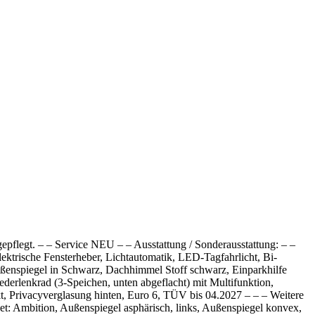
epflegt. – – Service NEU – – Ausstattung / Sonderausstattung: – –
lektrische Fensterheber, Lichtautomatik, LED-Tagfahrlicht, Bi-
Außenspiegel in Schwarz, Dachhimmel Stoff schwarz, Einparkhilfe
erlenkrad (3-Speichen, unten abgeflacht) mit Multifunktion,
kt, Privacyverglasung hinten, Euro 6, TÜV bis 04.2027 – – – Weitere
ket: Ambition, Außenspiegel asphärisch, links, Außenspiegel konvex,