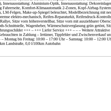
 Innenausstattung: Aluminium-Optik, Innenausstattung: Dekoreinlagen
bag Fahrerseite, Komfort-Klimaautomatik 2-Zonen, Kopf-Airbag-System 
on, LM-Felgen, Make-up-Spiegel beleuchtet, Modellbezeichnung mit ne
bremse elektro-mechanisch, Reifen-Reparaturkit, Reifendruck-Kontrolls
Rallye, Sitze vorn höhenverstellbar, Sitze vorn mit ausziehbarer Obersc
h-Schnittstelle, Wagenheber, Wärmeschutzverglasung grün getönt, Sit
gsschilder +++ – +++ Liefer Service +++ – – – Weitere Attraktive
auchten in Zahlung – Irrtümer, Tippfehler und Zwischenverkauf unter
 – Montag bis Freitag: 10:00 – 17:00 Uhr – Samstag: 10:00 – 12:00 Uh
100km Landstraße, 0,0 l/100km Autobahn