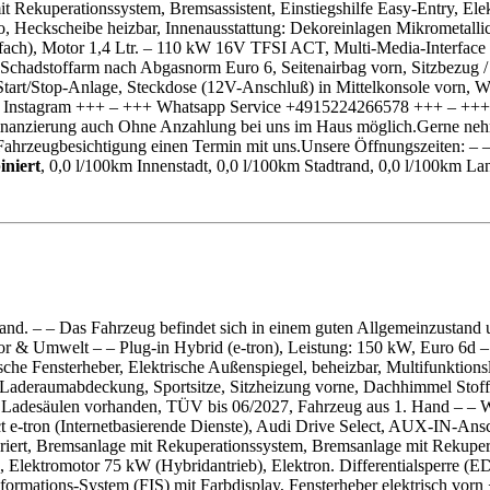
t Rekuperationssystem, Bremsassistent, Einstiegshilfe Easy-Entry, Ele
 Heckscheibe heizbar, Innenausstattung: Dekoreinlagen Mikrometallic,
3-fach), Motor 1,4 Ltr. – 110 kW 16V TFSI ACT, Multi-Media-Interfac
 Schadstoffarm nach Abgasnorm Euro 6, Seitenairbag vorn, Sitzbezug / P
 Start/Stop-Anlage, Steckdose (12V-Anschluß) in Mittelkonsole vorn, 
bei Instagram +++ – +++ Whatsapp Service +4915224266578 +++ – +++ 
inanzierung auch Ohne Anzahlung bei uns im Haus möglich.Gerne nehme
 Fahrzeugbesichtigung einen Termin mit uns.Unsere Öffnungszeiten: – 
iniert
, 0,0 l/100km Innenstadt, 0,0 l/100km Stadtrand, 0,0 l/100km L
nd. – – Das Fahrzeug befindet sich in einem guten Allgemeinzustand u
 & Umwelt – – Plug-in Hybrid (e-tron), Leistung: 150 kW, Euro 6d – 
he Fensterheber, Elektrische Außenspiegel, beheizbar, Multifunktions
Laderaumabdeckung, Sportsitze, Sitzheizung vorne, Dachhimmel Stoff s
e Ladesäulen vorhanden, TÜV bis 06/2027, Fahrzeug aus 1. Hand – – We
t e-tron (Internetbasierende Dienste), Audi Drive Select, AUX-IN-Ansc
ert, Bremsanlage mit Rekuperationssystem, Bremsanlage mit Rekuperat
 Elektromotor 75 kW (Hybridantrieb), Elektron. Differentialsperre (ED
r-Informations-System (FIS) mit Farbdisplay, Fensterheber elektrisch v