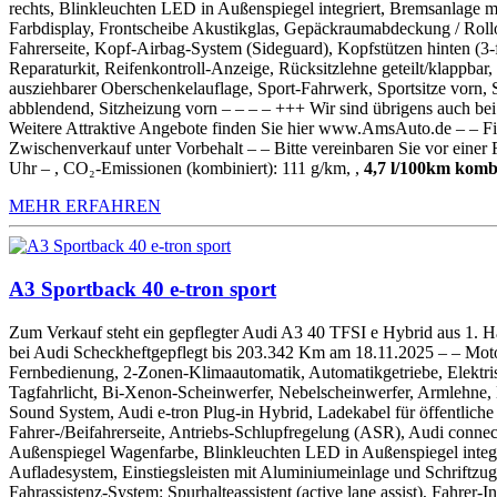
rechts, Blinkleuchten LED in Außenspiegel integriert, Bremsanlage mi
Farbdisplay, Frontscheibe Akustikglas, Gepäckraumabdeckung / Rollo,
Fahrerseite, Kopf-Airbag-System (Sideguard), Kopfstützen hinten (
Reparaturkit, Reifenkontroll-Anzeige, Rücksitzlehne geteilt/klappbar,
ausziehbarer Oberschenkelauflage, Sport-Fahrwerk, Sportsitze vorn,
abblendend, Sitzheizung vorn – – – – +++ Wir sind übrigens auch 
Weitere Attraktive Angebote finden Sie hier www.AmsAuto.de – – F
Zwischenverkauf unter Vorbehalt – – Bitte vereinbaren Sie vor einer
Uhr – , CO₂-Emissionen (kombiniert): 111 g/km, ,
4,7 l/100km komb
MEHR ERFAHREN
A3 Sportback 40 e-tron sport
Zum Verkauf steht ein gepflegter Audi A3 40 TFSI e Hybrid aus 1. Ha
bei Audi Scheckheftgepflegt bis 203.342 Km am 18.11.2025 – – Motor
Fernbedienung, 2-Zonen-Klimaautomatik, Automatikgetriebe, Elektrisc
Tagfahrlicht, Bi-Xenon-Scheinwerfer, Nebelscheinwerfer, Armlehne, 
Sound System, Audi e-tron Plug-in Hybrid, Ladekabel für öffentlich
Fahrer-/Beifahrerseite, Antriebs-Schlupfregelung (ASR), Audi connec
Außenspiegel Wagenfarbe, Blinkleuchten LED in Außenspiegel integri
Aufladesystem, Einstiegsleisten mit Aluminiumeinlage und Schriftzug,
Fahrassistenz-System: Spurhalteassistent (active lane assist), Fahre