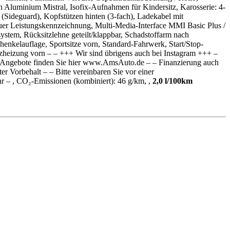
 Aluminium Mistral, Isofix-Aufnahmen für Kindersitz, Karosserie: 4-
(Sideguard), Kopfstützen hinten (3-fach), Ladekabel mit
uer Leistungskennzeichnung, Multi-Media-Interface MMI Basic Plus /
ystem, Rücksitzlehne geteilt/klappbar, Schadstoffarm nach
henkelauflage, Sportsitze vorn, Standard-Fahrwerk, Start/Stop-
zheizung vorn – – +++ Wir sind übrigens auch bei Instagram +++ –
 Angebote finden Sie hier www.AmsAuto.de – – Finanzierung auch
 Vorbehalt – – Bitte vereinbaren Sie vor einer
r – , CO₂-Emissionen (kombiniert): 46 g/km, ,
2,0 l/100km