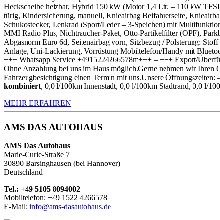
Heckscheibe heizbar, Hybrid 150 kW (Motor 1,4 Ltr. – 110 kW TFSI),
türig, Kindersicherung, manuell, Knieairbag Beifahrerseite, Knieair
Schukostecker, Lenkrad (Sport/Leder – 3-Speichen) mit Multifunkti
MMI Radio Plus, Nichtraucher-Paket, Otto-Partikelfilter (OPF), Park
Abgasnorm Euro 6d, Seitenairbag vorn, Sitzbezug / Polsterung: Stoff 
Anlage, Uni-Lackierung, Vorrüstung Mobiltelefon/Handy mit Bluetoot
+++ Whatsapp Service +4915224266578m+++ – +++ Export/Überführun
Ohne Anzahlung bei uns im Haus möglich.Gerne nehmen wir Ihren Gebr
Fahrzeugbesichtigung einen Termin mit uns.Unsere Öffnungszeiten: –
kombiniert
, 0,0 l/100km Innenstadt, 0,0 l/100km Stadtrand, 0,0 l/
MEHR ERFAHREN
AMS DAS AUTOHAUS
AMS Das Autohaus
Marie-Curie-Straße 7
30890 Barsinghausen (bei Hannover)
Deutschland
Tel.: +49 5105 8094002
Mobiltelefon: +49 1522 4266578
E-Mail:
info@ams-dasautohaus.de