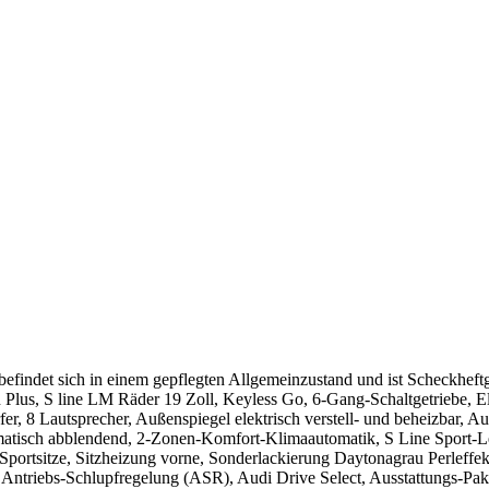
findet sich in einem gepflegten Allgemeinzustand und ist Scheckheftg
on Plus, S line LM Räder 19 Zoll, Keyless Go, 6-Gang-Schaltgetriebe, E
r, 8 Lautsprecher, Außenspiegel elektrisch verstell- und beheizbar, 
atisch abblendend, 2-Zonen-Komfort-Klimaautomatik, S Line Sport-Led
Sportsitze, Sitzheizung vorne, Sonderlackierung Daytonagrau Perleffe
e, Antriebs-Schlupfregelung (ASR), Audi Drive Select, Ausstattungs-Pa