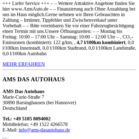
+++ Liefer Service +++ – – Weitere Attraktive Angebote finden Sie
hier www.AmsAuto.de – – Finanzierung auch Ohne Anzahlung bei
uns im Haus möglich.Gerne nehmen wir Ihren Gebrauchten in
Zahlung – Irrtümer, Tippfehler und Zwischenverkauf unter
Vorbehalt – – Bitte vereinbaren Sie vor einer Fahrzeugbesichtigung
einen Termin mit uns.Unsere Öffnungszeiten: – – Montag bis
Freitag: 10:00 – 17:00 Uhr – Samstag: 10:00 – 12:00 Uhr – , CO₂-
Emissionen (kombiniert): 122 g/km, ,
4,7 l/100km kombiniert
, 0,0
l/100km Innenstadt, 0,0 l/100km Stadtrand, 0,0 l/100km Landstraße,
0,0 l/100km Autobahn
MEHR ERFAHREN
AMS DAS AUTOHAUS
AMS Das Autohaus
Marie-Curie-Straße 7
30890 Barsinghausen (bei Hannover)
Deutschland
Tel.: +49 5105 8094002
Mobiltelefon: +49 1522 4266578
E-Mail:
info@ams-dasautohaus.de