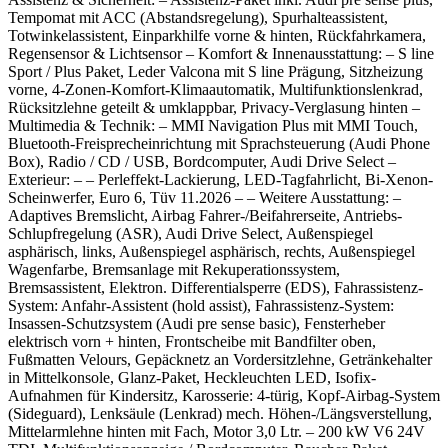
Tempomat mit ACC (Abstandsregelung), Spurhalteassistent,
Totwinkelassistent, Einparkhilfe vorne & hinten, Rückfahrkamera,
Regensensor & Lichtsensor – Komfort & Innenausstattung: – S line
Sport / Plus Paket, Leder Valcona mit S line Prägung, Sitzheizung
vorne, 4-Zonen-Komfort-Klimaautomatik, Multifunktionslenkrad,
Rücksitzlehne geteilt & umklappbar, Privacy-Verglasung hinten –
Multimedia & Technik: – MMI Navigation Plus mit MMI Touch,
Bluetooth-Freisprecheinrichtung mit Sprachsteuerung (Audi Phone
Box), Radio / CD / USB, Bordcomputer, Audi Drive Select –
Exterieur: – – Perleffekt-Lackierung, LED-Tagfahrlicht, Bi-Xenon-
Scheinwerfer, Euro 6, Tüv 11.2026 – – Weitere Ausstattung: –
Adaptives Bremslicht, Airbag Fahrer-/Beifahrerseite, Antriebs-
Schlupfregelung (ASR), Audi Drive Select, Außenspiegel
asphärisch, links, Außenspiegel asphärisch, rechts, Außenspiegel
Wagenfarbe, Bremsanlage mit Rekuperationssystem,
Bremsassistent, Elektron. Differentialsperre (EDS), Fahrassistenz-
System: Anfahr-Assistent (hold assist), Fahrassistenz-System:
Insassen-Schutzsystem (Audi pre sense basic), Fensterheber
elektrisch vorn + hinten, Frontscheibe mit Bandfilter oben,
Fußmatten Velours, Gepäcknetz an Vordersitzlehne, Getränkehalter
in Mittelkonsole, Glanz-Paket, Heckleuchten LED, Isofix-
Aufnahmen für Kindersitz, Karosserie: 4-türig, Kopf-Airbag-System
(Sideguard), Lenksäule (Lenkrad) mech. Höhen-/Längsverstellung,
Mittelarmlehne hinten mit Fach, Motor 3,0 Ltr. – 200 kW V6 24V