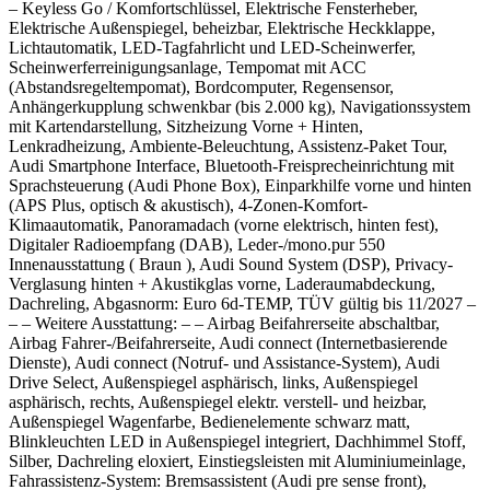
– Keyless Go / Komfortschlüssel, Elektrische Fensterheber,
Elektrische Außenspiegel, beheizbar, Elektrische Heckklappe,
Lichtautomatik, LED-Tagfahrlicht und LED-Scheinwerfer,
Scheinwerferreinigungsanlage, Tempomat mit ACC
(Abstandsregeltempomat), Bordcomputer, Regensensor,
Anhängerkupplung schwenkbar (bis 2.000 kg), Navigationssystem
mit Kartendarstellung, Sitzheizung Vorne + Hinten,
Lenkradheizung, Ambiente-Beleuchtung, Assistenz-Paket Tour,
Audi Smartphone Interface, Bluetooth-Freisprecheinrichtung mit
Sprachsteuerung (Audi Phone Box), Einparkhilfe vorne und hinten
(APS Plus, optisch & akustisch), 4-Zonen-Komfort-
Klimaautomatik, Panoramadach (vorne elektrisch, hinten fest),
Digitaler Radioempfang (DAB), Leder-/mono.pur 550
Innenausstattung ( Braun ), Audi Sound System (DSP), Privacy-
Verglasung hinten + Akustikglas vorne, Laderaumabdeckung,
Dachreling, Abgasnorm: Euro 6d-TEMP, TÜV gültig bis 11/2027 –
– – Weitere Ausstattung: – – Airbag Beifahrerseite abschaltbar,
Airbag Fahrer-/Beifahrerseite, Audi connect (Internetbasierende
Dienste), Audi connect (Notruf- und Assistance-System), Audi
Drive Select, Außenspiegel asphärisch, links, Außenspiegel
asphärisch, rechts, Außenspiegel elektr. verstell- und heizbar,
Außenspiegel Wagenfarbe, Bedienelemente schwarz matt,
Blinkleuchten LED in Außenspiegel integriert, Dachhimmel Stoff,
Silber, Dachreling eloxiert, Einstiegsleisten mit Aluminiumeinlage,
Fahrassistenz-System: Bremsassistent (Audi pre sense front),