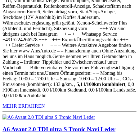
TDI, Multifunktionsanzeige / Bordcomputer, Raucher-Paket,
Reifen-Reparaturkit, Reifenkontroll-Anzeige, Schadstoffarm nach
Abgasnorm Euro 6, Seitenairbag vorn, Start/Stop-Anlage,
Steckdose (12V-Anschluß) im Koffer-/Laderaum,
Wärmeschutzverglasung grün getönt, Xenon-Scheinwerfer Plus
(Abblend- und Fernlicht), Sitzheizung vorn – – – +++ Wir sind
übrigens auch bei Instagram +++ – +++ Whatsapp Service
+4915224266578 +++ – +++ Export/Überführungsschilder +++ –
+++ Liefer Service +++ – – – Weitere Attraktive Angebote finden
Sie hier www.AmsAuto.de – – Finanzierung auch Ohne Anzahlung
bei uns im Haus möglich.Gerne nehmen wir Ihren Gebrauchten in
Zahlung – Irrtümer, Tippfehler und Zwischenverkauf unter
Vorbehalt – – Bitte vereinbaren Sie vor einer Fahrzeugbesichtigung
einen Termin mit uns.Unsere Öffnungszeiten: – – Montag bis
Freitag: 10:00 – 17:00 Uhr – Samstag: 10:00 – 12:00 Uhr – , CO₂-
Emissionen (kombiniert): 133 g/km, ,
5,1 l/100km kombiniert
, 0,0
l/100km Innenstadt, 0,0 l/100km Stadtrand, 0,0 l/100km Landstraße,
0,0 l/100km Autobahn
MEHR ERFAHREN
A6 Avant 2.0 TDI ultra S Tronic Navi Leder