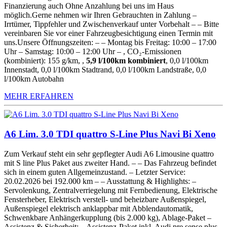
Finanzierung auch Ohne Anzahlung bei uns im Haus
möglich.Gerne nehmen wir Ihren Gebrauchten in Zahlung –
Irrtümer, Tippfehler und Zwischenverkauf unter Vorbehalt – – Bitte
vereinbaren Sie vor einer Fahrzeugbesichtigung einen Termin mit
uns.Unsere Öffnungszeiten: – – Montag bis Freitag: 10:00 – 17:00
Uhr – Samstag: 10:00 – 12:00 Uhr – , CO₂-Emissionen
(kombiniert): 155 g/km, ,
5,9 l/100km kombiniert
, 0,0 l/100km
Innenstadt, 0,0 l/100km Stadtrand, 0,0 l/100km Landstraße, 0,0
l/100km Autobahn
MEHR ERFAHREN
A6 Lim. 3.0 TDI quattro S-Line Plus Navi Bi Xeno
Zum Verkauf steht ein sehr gepflegter Audi A6 Limousine quattro
mit S line Plus Paket aus zweiter Hand. – – Das Fahrzeug befindet
sich in einem guten Allgemeinzustand. – Letzter Service:
20.02.2026 bei 192.000 km – – Ausstattung & Highlights: –
Servolenkung, Zentralverriegelung mit Fernbedienung, Elektrische
Fensterheber, Elektrisch verstell- und beheizbare Außenspiegel,
Außenspiegel elektrisch anklappbar mit Abblendautomatik,
Schwenkbare Anhängerkupplung (bis 2.000 kg), Ablage-Paket –
Assistenz & Sicherheit: – Assistenz-Paket inkl. Audi pre sense plus,