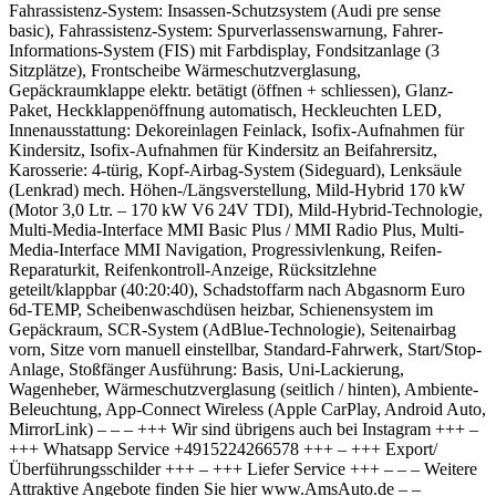
Fahrassistenz-System: Insassen-Schutzsystem (Audi pre sense
basic), Fahrassistenz-System: Spurverlassenswarnung, Fahrer-
Informations-System (FIS) mit Farbdisplay, Fondsitzanlage (3
Sitzplätze), Frontscheibe Wärmeschutzverglasung,
Gepäckraumklappe elektr. betätigt (öffnen + schliessen), Glanz-
Paket, Heckklappenöffnung automatisch, Heckleuchten LED,
Innenausstattung: Dekoreinlagen Feinlack, Isofix-Aufnahmen für
Kindersitz, Isofix-Aufnahmen für Kindersitz an Beifahrersitz,
Karosserie: 4-türig, Kopf-Airbag-System (Sideguard), Lenksäule
(Lenkrad) mech. Höhen-/Längsverstellung, Mild-Hybrid 170 kW
(Motor 3,0 Ltr. – 170 kW V6 24V TDI), Mild-Hybrid-Technologie,
Multi-Media-Interface MMI Basic Plus / MMI Radio Plus, Multi-
Media-Interface MMI Navigation, Progressivlenkung, Reifen-
Reparaturkit, Reifenkontroll-Anzeige, Rücksitzlehne
geteilt/klappbar (40:20:40), Schadstoffarm nach Abgasnorm Euro
6d-TEMP, Scheibenwaschdüsen heizbar, Schienensystem im
Gepäckraum, SCR-System (AdBlue-Technologie), Seitenairbag
vorn, Sitze vorn manuell einstellbar, Standard-Fahrwerk, Start/Stop-
Anlage, Stoßfänger Ausführung: Basis, Uni-Lackierung,
Wagenheber, Wärmeschutzverglasung (seitlich / hinten), Ambiente-
Beleuchtung, App-Connect Wireless (Apple CarPlay, Android Auto,
MirrorLink) – – – +++ Wir sind übrigens auch bei Instagram +++ –
+++ Whatsapp Service +4915224266578 +++ – +++ Export/
Überführungsschilder +++ – +++ Liefer Service +++ – – – Weitere
Attraktive Angebote finden Sie hier www.AmsAuto.de – –