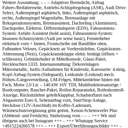
Weitere Ausstattung: – – – Adaptives Bremslicht, Airbag
Fahrer-/Beifahrerseite, Antriebs-Schlupfregelung (ASR), Audi Drive
Select, Außenspiegel asphärisch, links, Außenspiegel asphärisch,
rechts, Außenspiegel Wagenfarbe, Bremsanlage mit
Rekuperationssystem, Bremsassistent, Dachreling (Aluminium),
Dachspoiler, Elektron. Differentialsperre (EDS), Fahrassistenz-
System: Anfahr-Assistent (hold assist), Fahrassistenz-System:
Insassen-Schutzsystem (Audi pre sense basic), Fensterheber
elektrisch vorn + hinten, Frontscheibe mit Bandfilter oben,
Fußmatten Velours, Gepäcknetz an Vordersitzlehne, Gepäckraum-
Abtrennung (Netz), Gepäckraumklappe elektr. betätigt (öffnen +
schliessen), Getränkehalter in Mittelkonsole, Glanz-Paket,
Heckleuchten LED, Innenausstattung: Dekoreinlagen
Mikrometallic, Isofix-Aufnahmen für Kindersitz, Karosserie: 4-türig,
Kopf-Airbag-System (Sideguard), Lenksäule (Lenkrad) mech.
Höhen-/Längsverstellung, LM-Felgen, Mittelarmlehne hinten mit
Fach, Motor 2,0 Ltr. – 140 kW 16V TDI, Multifunktionsanzeige /
Bordcomputer, Raucher-Paket, Reifen-Reparaturkit, Reifenkontroll-
Anzeige, Rücksitzlehne geteilt/klappbar, Schadstoffarm nach
Abgasnorm Euro 6, Seitenairbag vorn, Start/Stop-Anlage,
Steckdose (12V-Anschluß) im Koffer-/Laderaum,
Wärmeschutzverglasung grün getönt, Xenon-Scheinwerfer Plus
(Abblend- und Fernlicht), Sitzheizung vorn – – – +++ Wir sind
übrigens auch bei Instagram +++ – +++ Whatsapp Service
+4915224266578 +++ – +++ Export/Überführungsschilder +++ –