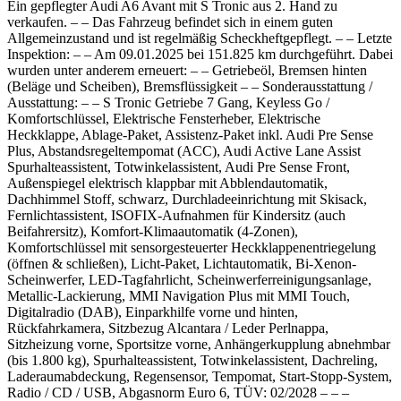
Ein gepflegter Audi A6 Avant mit S Tronic aus 2. Hand zu
verkaufen. – – Das Fahrzeug befindet sich in einem guten
Allgemeinzustand und ist regelmäßig Scheckheftgepflegt. – – Letzte
Inspektion: – – Am 09.01.2025 bei 151.825 km durchgeführt. Dabei
wurden unter anderem erneuert: – – Getriebeöl, Bremsen hinten
(Beläge und Scheiben), Bremsflüssigkeit – – Sonderausstattung /
Ausstattung: – – S Tronic Getriebe 7 Gang, Keyless Go /
Komfortschlüssel, Elektrische Fensterheber, Elektrische
Heckklappe, Ablage-Paket, Assistenz-Paket inkl. Audi Pre Sense
Plus, Abstandsregeltempomat (ACC), Audi Active Lane Assist
Spurhalteassistent, Totwinkelassistent, Audi Pre Sense Front,
Außenspiegel elektrisch klappbar mit Abblendautomatik,
Dachhimmel Stoff, schwarz, Durchladeeinrichtung mit Skisack,
Fernlichtassistent, ISOFIX-Aufnahmen für Kindersitz (auch
Beifahrersitz), Komfort-Klimaautomatik (4-Zonen),
Komfortschlüssel mit sensorgesteuerter Heckklappenentriegelung
(öffnen & schließen), Licht-Paket, Lichtautomatik, Bi-Xenon-
Scheinwerfer, LED-Tagfahrlicht, Scheinwerferreinigungsanlage,
Metallic-Lackierung, MMI Navigation Plus mit MMI Touch,
Digitalradio (DAB), Einparkhilfe vorne und hinten,
Rückfahrkamera, Sitzbezug Alcantara / Leder Perlnappa,
Sitzheizung vorne, Sportsitze vorne, Anhängerkupplung abnehmbar
(bis 1.800 kg), Spurhalteassistent, Totwinkelassistent, Dachreling,
Laderaumabdeckung, Regensensor, Tempomat, Start-Stopp-System,
Radio / CD / USB, Abgasnorm Euro 6, TÜV: 02/2028 – – –