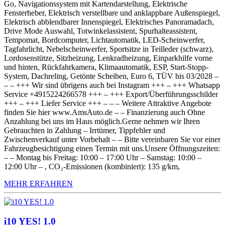
Go, Navigationssystem mit Kartendarstellung, Elektrische
Fensterheber, Elektrisch verstellbare und anklappbare Außenspiegel,
Elektrisch abblendbarer Innenspiegel, Elektrisches Panoramadach,
Drive Mode Auswahl, Totwinkelassistent, Spurhalteassistent,
Tempomat, Bordcomputer, Lichtautomatik, LED-Scheinwerfer,
Tagfahrlicht, Nebelscheinwerfer, Sportsitze in Teilleder (schwarz),
Lordosenstütze, Sitzheizung, Lenkradheizung, Einparkhilfe vorne
und hinten, Rückfahrkamera, Klimaautomatik, ESP, Start-Stopp-
System, Dachreling, Getönte Scheiben, Euro 6, TÜV bis 03/2028 –
– – +++ Wir sind übrigens auch bei Instagram +++ – +++ Whatsapp
Service +4915224266578 +++ – +++ Export/Überführungsschilder
+++ – +++ Liefer Service +++ – – – Weitere Attraktive Angebote
finden Sie hier www.AmsAuto.de – – Finanzierung auch Ohne
Anzahlung bei uns im Haus möglich.Gerne nehmen wir Ihren
Gebrauchten in Zahlung – Irrtümer, Tippfehler und
Zwischenverkauf unter Vorbehalt – – Bitte vereinbaren Sie vor einer
Fahrzeugbesichtigung einen Termin mit uns.Unsere Öffnungszeiten:
– – Montag bis Freitag: 10:00 – 17:00 Uhr – Samstag: 10:00 –
12:00 Uhr – , CO₂-Emissionen (kombiniert): 135 g/km,
MEHR ERFAHREN
i10 YES! 1.0