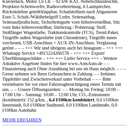
Klavierlack, Motor 1,6 Ltr. – 92 kW KAT, Nebelschlussleuchte,
Projektor-Scheinwerfer, Radiovorbereitung, 6 Lautsprecher,
Rücksitzlehne geteilt/klappbar, Schadstoffarm nach Abgasnorm
Euro 5, Schalt-/Wählhebelgriff Leder, Seitenairbag,
Seitenaufprallschutz, Sicherheitsgurte vorn höhenverstellbar, Sitz
vorn links höhenverstellbar, Sitzbezug / Polsterung: Stoff,
Stoßfänger Wagenfarbe, Traktionskontrolle (TCS), Trend-Paket,
Türgriffe außen Wagenfarbe (mit Chromleiste), Türgriffe innen
verchromt, USB-Anschluss + AUX-IN-Anschluss, Verglasung
getönt – – – +++ Wir sind übrigens auch bei Instagram – +++ +++
Whatsapp Service +4915224266578 – +++ +++ Export/
Überführungsschilder – +++ +++ Liefer Service +++ – Weitere
Attraktive Angebote finden Sie hier www.AmsAuto.de – –
Finanzierung auch Ohne Anzahlung bei uns im Haus möglich. – – –
Gerne nehmen wir Ihren Gebrauchten in Zahlung – – Irrtümer,
Tippfehler und Zwischenverkauf unter Vorbehalt – – – Bitte
vereinbaren Sie vor einer Fahrzeugbesichtigung einen Termin mit
uns. – – Unsere Öffnungszeiten: – – Montag bis Freitag: 10:00 –
17:00 Uhr – Samstag: 10:00 – 12:00 Uhr, CO₂-Emissionen
(kombiniert): 152 g/km, ,
6,4 l/100km kombiniert
, 0,0 l/100km
Innenstadt, 0,0 l/100km Stadtrand, 0,0 l/100km Landstraße, 0,0
l/100km Autobahn
MEHR ERFAHREN