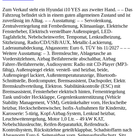
Zum Verkauf steht ein Hyundai i10 YES aus zweiter Hand. – – Das
Fahrzeug befindet sich in einem guten allgemeinen Zustand und ist
zuverlässig im Alltag. – – Ausstattung: – – Servolenkung,
Zentralverriegelung mit Fernbedienung, Klimaanlage, Elektrische
Fensterheber, Elektrisch verstellbare Außenspiegel, LED-
Tagfahrlicht, Nebelscheinwerfer, Tempomat, Lenkradheizung,
Sitzheizung, Radio/CD/USB/AUX, Metallic-Lackierung,
Laderaumabdeckung, Abgasnorm: Euro 6, TÜV bis 11/2027 – – –
Weitere Ausstattung: – 3. Bremsleuchte, Ablagetasche an
Vordersitzlehnen, Airbag Beifahrerseite abschaltbar, Airbag
Fahrer-/Beifahrerseite, Audiosystem: Radio mit CD-Player (MP3-
fähig), Außenspiegel elektr. verstell- und heizbar, beide,
Außenspiegel lackiert, Außentemperaturanzeige, Bluetooth-
Schnittstelle, Bordcomputer, Bremsassistent, Dachspoiler, Elektr.
Bremskraftverteilung, Elektron. Stabilitätskontrolle (ESC) mit
Bremsassistent, Fensterheber elektrisch hinten, Fernentriegelung
Tank und/oder Heckklappe, Gegenlenkunterstützung (Vehicle
Stability Management, VSM), Getränkehalter vorn, Heckscheibe
heizbar, Heckscheibenwischer, Isofix-Aufnahmen für Kindersitz,
Karosserie: 5-türig, Kopf-Airbag-System, Lenkrad heizbar,
Leuchtweitenregelung, Motor 1,0 Ltr. – 49 kW KAT,
Nebelschlussleuchte, Reifen-Reparaturkit, Reifendruck-
Kontrollsystem, Rücksitzlehne geteilt/klappbar, Schadstoffarm nach
Abgasnorm Euro 6, Seitenairbag vorn, Seitenaufprallschutz, Sitz