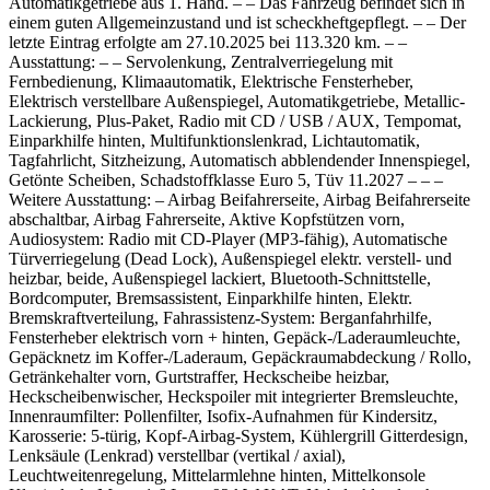
Automatikgetriebe aus 1. Hand. – – Das Fahrzeug befindet sich in
einem guten Allgemeinzustand und ist scheckheftgepflegt. – – Der
letzte Eintrag erfolgte am 27.10.2025 bei 113.320 km. – –
Ausstattung: – – Servolenkung, Zentralverriegelung mit
Fernbedienung, Klimaautomatik, Elektrische Fensterheber,
Elektrisch verstellbare Außenspiegel, Automatikgetriebe, Metallic-
Lackierung, Plus-Paket, Radio mit CD / USB / AUX, Tempomat,
Einparkhilfe hinten, Multifunktionslenkrad, Lichtautomatik,
Tagfahrlicht, Sitzheizung, Automatisch abblendender Innenspiegel,
Getönte Scheiben, Schadstoffklasse Euro 5, Tüv 11.2027 – – –
Weitere Ausstattung: – Airbag Beifahrerseite, Airbag Beifahrerseite
abschaltbar, Airbag Fahrerseite, Aktive Kopfstützen vorn,
Audiosystem: Radio mit CD-Player (MP3-fähig), Automatische
Türverriegelung (Dead Lock), Außenspiegel elektr. verstell- und
heizbar, beide, Außenspiegel lackiert, Bluetooth-Schnittstelle,
Bordcomputer, Bremsassistent, Einparkhilfe hinten, Elektr.
Bremskraftverteilung, Fahrassistenz-System: Berganfahrhilfe,
Fensterheber elektrisch vorn + hinten, Gepäck-/Laderaumleuchte,
Gepäcknetz im Koffer-/Laderaum, Gepäckraumabdeckung / Rollo,
Getränkehalter vorn, Gurtstraffer, Heckscheibe heizbar,
Heckscheibenwischer, Heckspoiler mit integrierter Bremsleuchte,
Innenraumfilter: Pollenfilter, Isofix-Aufnahmen für Kindersitz,
Karosserie: 5-türig, Kopf-Airbag-System, Kühlergrill Gitterdesign,
Lenksäule (Lenkrad) verstellbar (vertikal / axial),
Leuchtweitenregelung, Mittelarmlehne hinten, Mittelkonsole