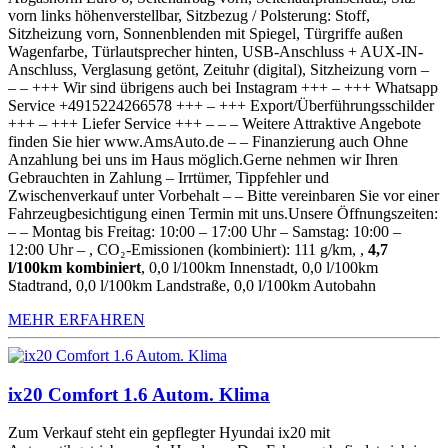
vorn links höhenverstellbar, Sitzbezug / Polsterung: Stoff,
Sitzheizung vorn, Sonnenblenden mit Spiegel, Türgriffe außen
Wagenfarbe, Türlautsprecher hinten, USB-Anschluss + AUX-IN-
Anschluss, Verglasung getönt, Zeituhr (digital), Sitzheizung vorn –
– – +++ Wir sind übrigens auch bei Instagram +++ – +++ Whatsapp
Service +4915224266578 +++ – +++ Export/Überführungsschilder
+++ – +++ Liefer Service +++ – – – Weitere Attraktive Angebote
finden Sie hier www.AmsAuto.de – – Finanzierung auch Ohne
Anzahlung bei uns im Haus möglich.Gerne nehmen wir Ihren
Gebrauchten in Zahlung – Irrtümer, Tippfehler und
Zwischenverkauf unter Vorbehalt – – Bitte vereinbaren Sie vor einer
Fahrzeugbesichtigung einen Termin mit uns.Unsere Öffnungszeiten:
– – Montag bis Freitag: 10:00 – 17:00 Uhr – Samstag: 10:00 –
12:00 Uhr – , CO₂-Emissionen (kombiniert): 111 g/km, ,
4,7
l/100km kombiniert
, 0,0 l/100km Innenstadt, 0,0 l/100km
Stadtrand, 0,0 l/100km Landstraße, 0,0 l/100km Autobahn
MEHR ERFAHREN
ix20 Comfort 1.6 Autom. Klima
Zum Verkauf steht ein gepflegter Hyundai ix20 mit